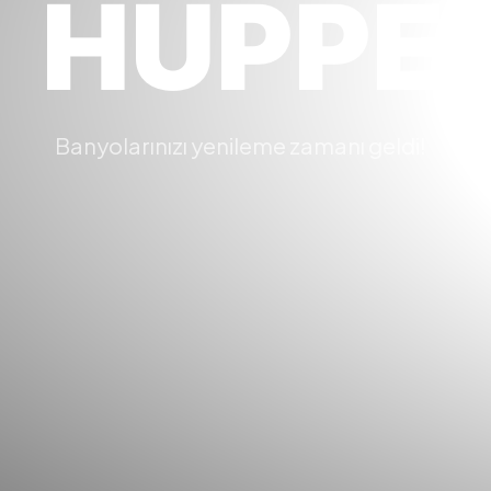
HUPPE
Banyolarınızı yenileme zamanı geldi!